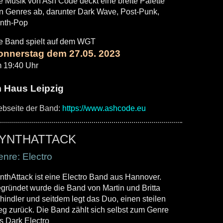
e Musik von Ash Code deckt eine breite Palette
n Genres ab, darunter Dark Wave, Post-Punk,
nth-Pop
e Band spielt auf dem WGT
onnerstag dem 27.05. 2023
 19:40 Uhr
m Haus Leipzig
bseite der Band:
https://www.ashcode.eu
YNTHATTACK
nre: Electro
nthAttack ist eine Electro Band aus Hannover.
gründet wurde die Band von Martin und Britta
hindler und seitdem legt das Duo, einen steilen
g zurück. Die Band zählt sich selbst zum Genre
s Dark Electro