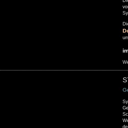
Di
vo
Sy
Di
D
um
i
We
S
Ge
Sy
Ge
Sc
We
de