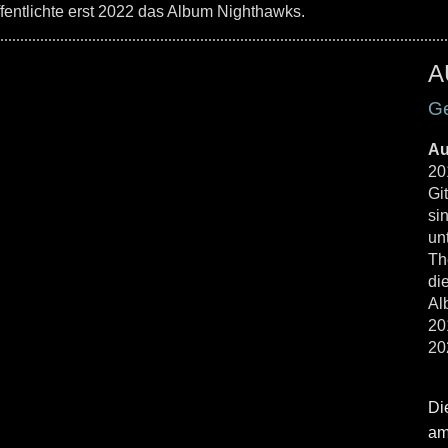
entlichte erst 2022 das Album Nighthawks.
A
G
Au
20
Gi
si
un
Th
di
Al
20
20
Di
a