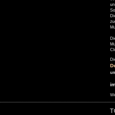
un
So
Di
zu
Mu
Di
Mu
Cl
Di
D
um
i
We
T