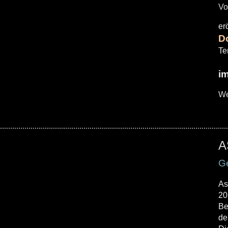
Vo
er
D
Te
im
We
A
Ge
As
20
Be
de