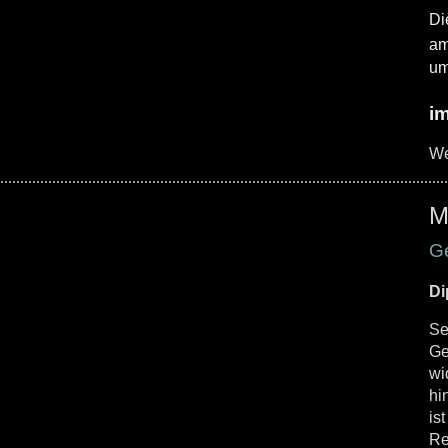
Di
a
um
im
We
M
G
Di
Se
Ge
wi
hi
is
Re