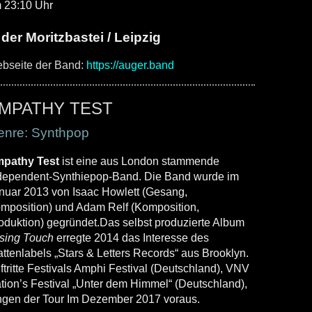
 23:10 Uhr
 der Moritzbastei / Leipzig
bseite der Band:
https://auger.band
MPATHY TEST
enre: Synthpop
pathy Test
ist eine aus
London
stammende
dependent
-
Synthiepop
-Band. Die Band wurde im
nuar 2013 von Isaac Howlett (Gesang,
mposition) und Adam Relf (Komposition,
oduktion) gegründet.Das selbst produzierte Album
sing Touch
erregte 2014 das Interesse des
attenlabels „Stars & Letters Records“ aus
Brooklyn
.
ftritte Festivals
Amphi Festival
(Deutschland), VNV
tion’s Festival „Unter dem Himmel“ (Deutschland),
ngen der Tour Im Dezember 2017 voraus.