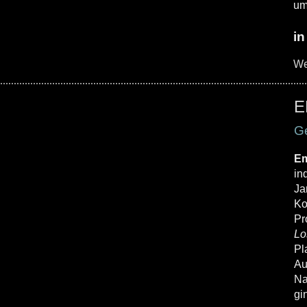
um
in
We
E
G
Em
in
Ja
Ko
Pr
Lo
Pl
Au
Na
gi